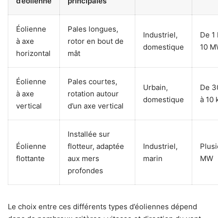
d’éolienne
principales
Éolienne
Pales longues,
Industriel,
De 1
à axe
rotor en bout de
domestique
10 
horizontal
mât
Éolienne
Pales courtes,
Urbain,
De 3
à axe
rotation autour
domestique
à 10
vertical
d’un axe vertical
Installée sur
Éolienne
flotteur, adaptée
Industriel,
Plus
flottante
aux mers
marin
MW
profondes
Le choix entre ces différents types d’éoliennes dépend