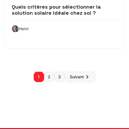
Quels critères pour sélectionner la
solution solaire idéale chez soi ?
Henri
Pagination
1
2
3
Suivant
des
publications