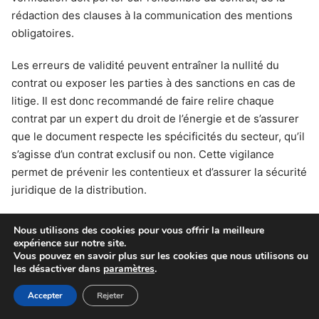
rédaction des clauses à la communication des mentions
obligatoires.
Les erreurs de validité peuvent entraîner la nullité du
contrat ou exposer les parties à des sanctions en cas de
litige. Il est donc recommandé de faire relire chaque
contrat par un expert du droit de l’énergie et de s’assurer
que le document respecte les spécificités du secteur, qu’il
s’agisse d’un contrat exclusif ou non. Cette vigilance
permet de prévenir les contentieux et d’assurer la sécurité
juridique de la distribution.
Nous utilisons des cookies pour vous offrir la meilleure
Erreurs fréquentes, recours en cas
expérience sur notre site.
Vous pouvez en savoir plus sur les cookies que nous utilisons ou
de litige et bonnes pratiques
les désactiver dans
paramètres
.
Accepter
Rejeter
Dans la pratique, plusieurs erreurs courantes peuvent
compromettre la validité d’un contrat ou donner lieu à des