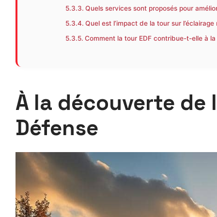
Quels services sont proposés pour amélior
Quel est l’impact de la tour sur l’éclairag
Comment la tour EDF contribue-t-elle à l
À la découverte de 
Défense