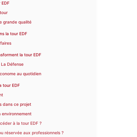
r EDF
tour
e grande qualité
ns la tour EDF
ffaires
nsforment la tour EDF
er La Défense
économe au quotidien
la tour EDF
nt
es dans ce projet
on environnement
céder à la tour EDF ?
ou réservée aux professionnels ?