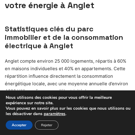
votre énergie à Anglet
Statistiques clés du parc
immobilier et de la consommation
électrique à Anglet
Anglet compte environ 25 000 logements, répartis à 60%
en maisons individuelles et 40% en appartements. Cette
répartition influence directement la consommation
énergétique locale, avec une moyenne annuelle d’environ
4600 kWh par foyer pour l’électricité. Les maisons,
Nous utilisons des cookies pour vous offrir la meilleure
souvent plus spacieuses, ont une consommation
expérience sur notre site.
légèrement supérieure, notamment en chauffage
Vous pouvez en savoir plus sur les cookies que nous utilisons ou
électrique. Ces chiffres sont essentiels pour comprendre
les désactiver dans
paramètres
.
les besoins énergétiques de la commune et adapter les
Accepter
Rejeter
offres EDF en conséquence.