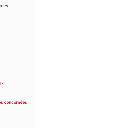
ques
le
nes concernées