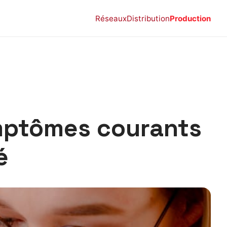
Réseaux
Distribution
Production
ymptômes courants
é