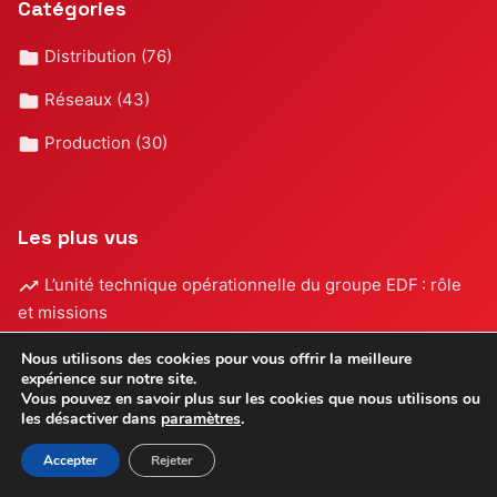
Catégories
Distribution
(76)
Réseaux
(43)
Production
(30)
Les plus vus
L’unité technique opérationnelle du groupe EDF : rôle
et missions
Tout savoir sur le plomb EDF : rôle, sécurité et
Nous utilisons des cookies pour vous offrir la meilleure
expérience sur notre site.
démarches
Vous pouvez en savoir plus sur les cookies que nous utilisons ou
les désactiver dans
paramètres
.
Grilles des salaires EDF : comprendre et optimiser sa
rémunération
Accepter
Rejeter